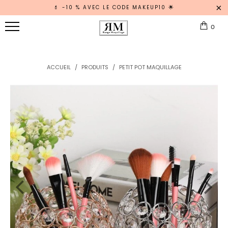
💄 -10 % AVEC LE CODE MAKEUP10 🌟
RANGE
0
MAQUILLAGE
Tous Nos
Rangements
ACCUEIL
/
PRODUITS
/
PETIT POT MAQUILLAGE
Vernis
RANGEMENT
Pinceau
ORGANISATEUR
Palette
Maquillage
MALLETTE
TROUSSE
Rangement
Tiroir
RANGEMENT