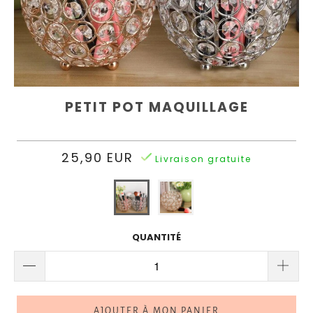
SALLE
Rouge
DE
A
BAIN
Lèvre
SUIVI
Rangement
COLIS
Acrylique
PETIT POT MAQUILLAGE
Support
25,90 EUR
Pour
Livraison gratuite
Éponge
Connexion
Rangement
|
Plastique
S'inscrire
QUANTITÉ
AJOUTER À MON PANIER