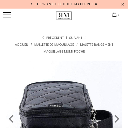
💄 -10 % AVEC LE CODE MAKEUP10 🌟
RANGE
0
MAQUILLAGE
Tous Nos
Rangements
PRÉCÉDENT
|
SUIVANT
ACCUEIL
/
MALLETTE DE MAQUILLAGE
/
MALETTE RANGEMENT
MAQUILLAGE MULTI POCHE
Vernis
RANGEMENT
Pinceau
ORGANISATEUR
Palette
Maquillage
MALLETTE
TROUSSE
Rangement
Tiroir
RANGEMENT