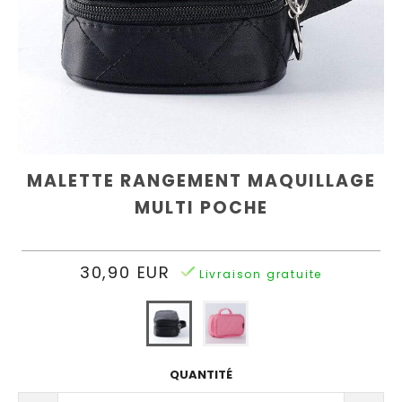
SALLE
Rouge
DE
A
BAIN
Lèvre
SUIVI
Rangement
COLIS
Acrylique
MALETTE RANGEMENT MAQUILLAGE
Support
Pour
MULTI POCHE
Éponge
Connexion
30,90 EUR
Rangement
Livraison gratuite
|
Plastique
S'inscrire
QUANTITÉ